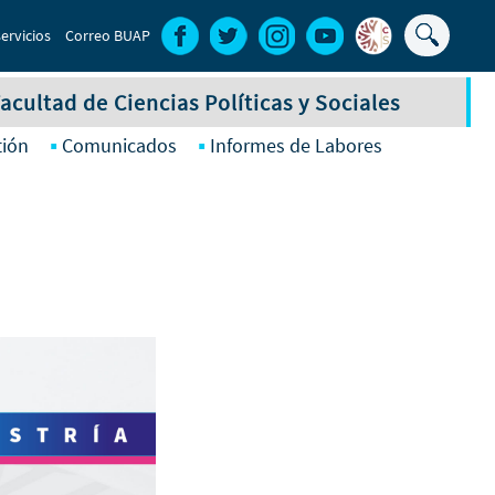
Buscar
ervicios
Correo BUAP
Formula
de
acultad de Ciencias Políticas y Sociales
búsque
tión
Comunicados
Informes de Labores